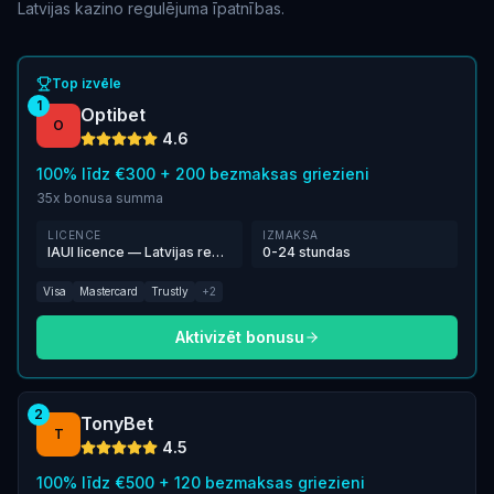
Latvijas kazino regulējuma īpatnības.
Top izvēle
1
Optibet
O
4.6
100% līdz €300 + 200 bezmaksas griezieni
35x bonusa summa
LICENCE
IZMAKSA
IAUI licence — Latvijas regulēts
0-24 stundas
Visa
Mastercard
Trustly
+
2
Aktivizēt bonusu
2
TonyBet
T
4.5
100% līdz €500 + 120 bezmaksas griezieni