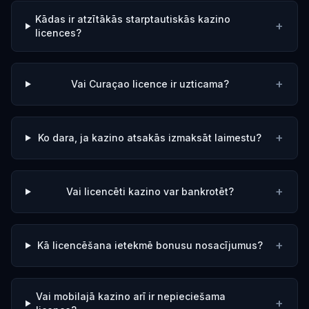
Kādas ir atzītākās starptautiskās kazino
+
licences?
+
Vai Curaçao licence ir uzticama?
+
Ko dara, ja kazino atsakās izmaksāt laimestu?
+
Vai licencēti kazino var bankrotēt?
+
Kā licencēšana ietekmē bonusu nosacījumus?
Vai mobilajā kazino arī ir nepieciešama
+