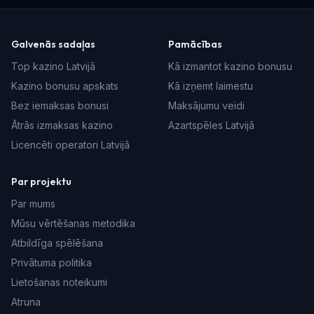
Galvenās sadaļas
Pamācības
Top kazino Latvijā
Kā izmantot kazino bonusu
Kazino bonusu apskats
Kā izņemt laimestu
Bez iemaksas bonusi
Maksājumu veidi
Ātrās izmaksas kazino
Azartspēles Latvijā
Licencēti operatori Latvijā
Par projektu
Par mums
Mūsu vērtēšanas metodika
Atbildīga spēlēšana
Privātuma politika
Lietošanas noteikumi
Atruna